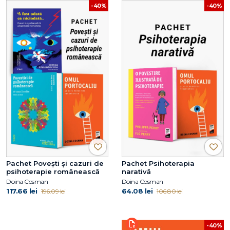
-40%
-40%
Pachet Povești și cazuri de
Pachet Psihoterapia
psihoterapie românească
narativă
Doina Cosman
Doina Cosman
117.66 lei
64.08 lei
196.09 lei
106.80 lei
-40%