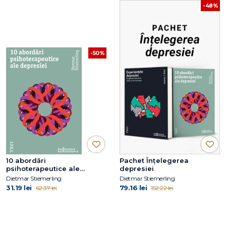
-48%
-50%
10 abordări
Pachet Înțelegerea
psihoterapeutice ale
depresiei
depresiei
Dietmar Stiemerling
Dietmar Stiemerling
31.19 lei
79.16 lei
62.37 lei
152.22 lei