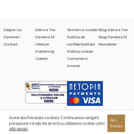
Despre noi
Editura Trei
Termeni și condiții
Blog Editura Trei
Parteneri
Pandora M
Politica de
Blog Pandora M
Contact
Lifestyle
confidențialitate
Newsletter
Publishing
Politica cookies
Colecții
Comanda si
livrarea
Acest site foloseşte cookies. Continuarea navigării
© 2026 Grupul Editorial TREI. Toate drepturile rezervate.
Am
presupune că eşti de acord cu utilizarea cookie-urilor.
înțeles
Dezvoltat de:
Află detalii.