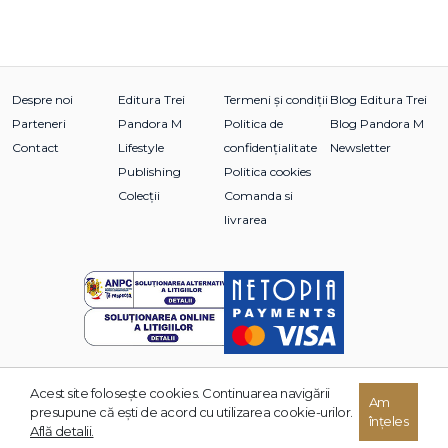
Despre noi
Editura Trei
Termeni și condiții
Blog Editura Trei
Parteneri
Pandora M
Politica de
Blog Pandora M
Contact
Lifestyle
confidențialitate
Newsletter
Publishing
Politica cookies
Colecții
Comanda si
livrarea
Acest site foloseşte cookies. Continuarea navigării
© 2026 Grupul Editorial TREI. Toate drepturile rezervate.
Am
presupune că eşti de acord cu utilizarea cookie-urilor.
înțeles
Dezvoltat de:
Află detalii.