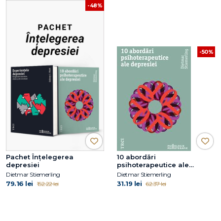
-48%
-50%
Pachet Înțelegerea
10 abordări
depresiei
psihoterapeutice ale
depresiei
Dietmar Stiemerling
Dietmar Stiemerling
79.16 lei
31.19 lei
152.22 lei
62.37 lei