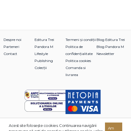
Despre noi
Editura Trei
Termeni și condiții
Blog Editura Trei
Parteneri
Pandora M
Politica de
Blog Pandora M
Contact
Lifestyle
confidențialitate
Newsletter
Publishing
Politica cookies
Colecții
Comanda si
livrarea
Acest site foloseşte cookies. Continuarea navigării
© 2026 Grupul Editorial TREI. Toate drepturile rezervate.
Am
presupune că eşti de acord cu utilizarea cookie-urilor.