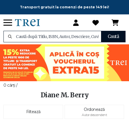
Transport gratuit la comenzi de peste 149 lei!
Caută
0 cărți /
Diane M. Berry
Ordonează
Filtează
Autor descendent