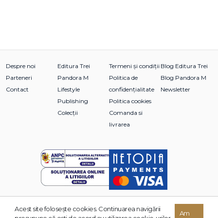
Despre noi
Editura Trei
Termeni și condiții
Blog Editura Trei
Parteneri
Pandora M
Politica de
Blog Pandora M
Contact
Lifestyle
confidențialitate
Newsletter
Publishing
Politica cookies
Colecții
Comanda si
livrarea
Acest site foloseşte cookies. Continuarea navigării
© 2026 Grupul Editorial TREI. Toate drepturile rezervate.
Am
presupune că eşti de acord cu utilizarea cookie-urilor.