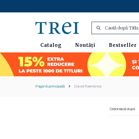
Catalog
Noutăți
Bestseller
Pagină principală
David Foenkinos
Ordonează după: