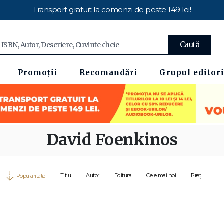
Transport gratuit la comenzi de peste 149 lei!
Caută
Promoții
Recomandări
Grupul editori
David Foenkinos
Titlu
Autor
Editura
Cele mai noi
Preț
Popularitate