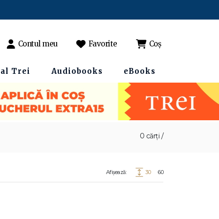
Contul meu
Favorite
Coș
al Trei
Audiobooks
eBooks
0 cărți /
Afișează:
30
60