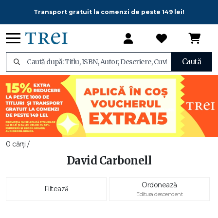
Transport gratuit la comenzi de peste 149 lei!
Caută
0 cărți /
David Carbonell
Ordonează
Filtează
Editura descendent