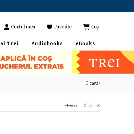
Contul meu
Favorite
Coș
al Trei
Audiobooks
eBooks
0 cărți /
Afișează:
30
60