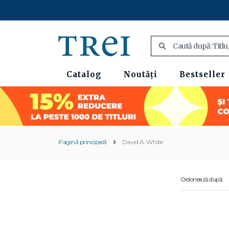
Catalog
Noutăți
Bestseller
Pagină principală
David A. White
Ordonează după: