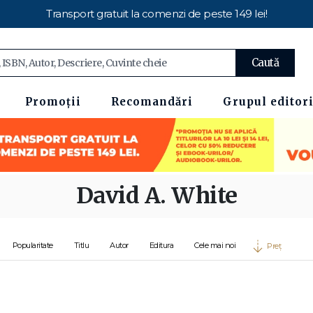
Transport gratuit la comenzi de peste 149 lei!
Caută
Promoții
Recomandări
Grupul editori
David A. White
Popularitate
Titlu
Autor
Editura
Cele mai noi
Preț