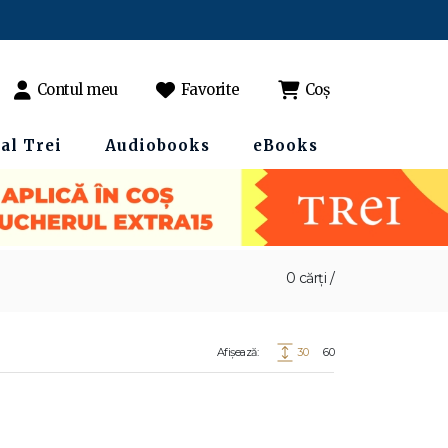
Contul meu
Favorite
Coș
al Trei
Audiobooks
eBooks
0 cărți /
Afișează:
30
60