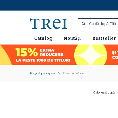
Catalog
Noutăți
Bestseller
Pagină principală
David A. White
Ordonează după: