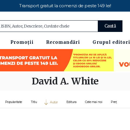
Transport gratuit la comenzi de peste 149 lei!
Caută
Promoții
Recomandări
Grupul editori
David A. White
Popularitate
Titlu
Editura
Cele mai noi
Preț
Autor