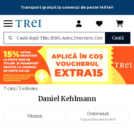
Transport gratuit la comenzi de peste 149 lei!
Caută
7 cărți / 3 eBooks
Daniel Kehlmann
Ordonează
Filtează
Popularitate descendent