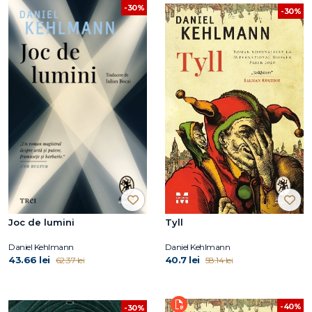
-30%
-30%
Joc de lumini
Tyll
Daniel Kehlmann
Daniel Kehlmann
43.66 lei
40.7 lei
62.37 lei
58.14 lei
-40%
-30%