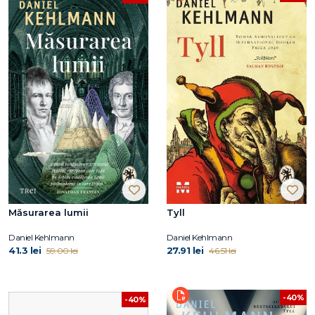
Măsurarea lumii
Tyll
Daniel Kehlmann
Daniel Kehlmann
41.3 lei
27.91 lei
59.00 lei
46.51 lei
-40%
-40%