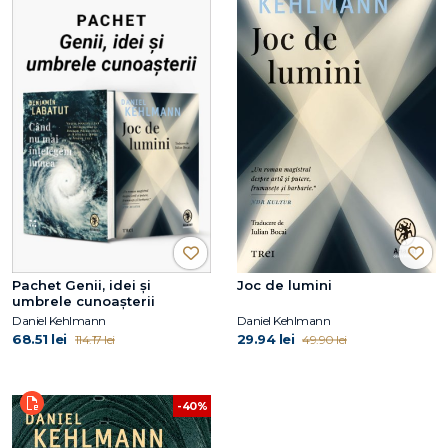
Pachet Genii, idei și
Joc de lumini
umbrele cunoașterii
Daniel Kehlmann
Daniel Kehlmann
68.51 lei
29.94 lei
114.17 lei
49.90 lei
-40%