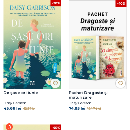
-30%
-40%
De șase ori iunie
Pachet Dragoste și
maturizare
Daisy Garrison
Daisy Garrison
43.66 lei
74.85 lei
62.37 lei
124.74 lei
-40%