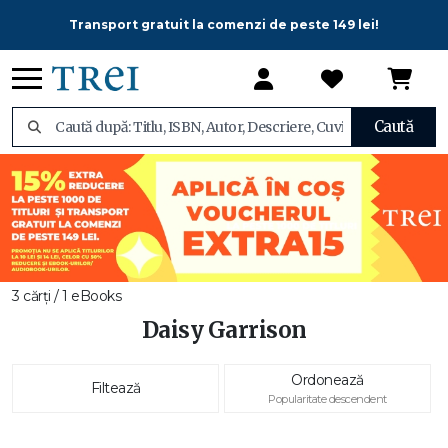
Transport gratuit la comenzi de peste 149 lei!
Caută
3 cărți / 1 eBooks
Daisy Garrison
Ordonează
Filtează
Popularitate descendent