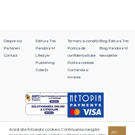
Despre noi
Editura Trei
Termeni și condiții
Blog Editura Trei
Parteneri
Pandora M
Politica de
Blog Pandora M
Contact
Lifestyle
confidențialitate
Newsletter
Publishing
Politica cookies
Colecții
Comanda si
livrarea
Acest site foloseşte cookies. Continuarea navigării
© 2026 Grupul Editorial TREI. Toate drepturile rezervate.
Am
presupune că eşti de acord cu utilizarea cookie-urilor.