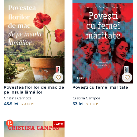
Povestea florilor de mac de
Povești cu femei măritate
pe insula lămâilor
Cristina Campos
Cristina Campos
45.5 lei
33 lei
65.00 lei
55.00 lei
-40%