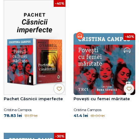
-40%
-40%
Pachet Căsnicii imperfecte
Povești cu femei măritate
Cristina Campos
Cristina Campos
78.83 lei
41.4 lei
131.37 lei
69.00 lei
-30%