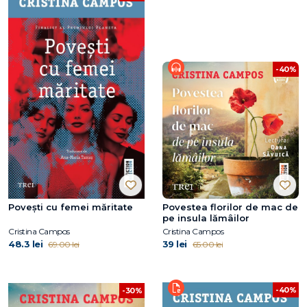
-40%
Povești cu femei măritate
Povestea florilor de mac de
pe insula lămâilor
Cristina Campos
Cristina Campos
48.3 lei
39 lei
69.00 lei
65.00 lei
-40%
-30%