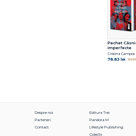
Pachet Căsnic
imperfecte
Cristina Campos
78.83 lei
131.37
Despre noi
Editura Trei
Parteneri
Pandora M
Contact
Lifestyle Publishing
Colecții