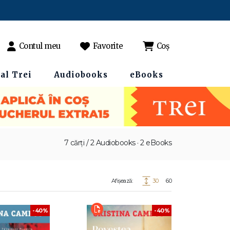
Contul meu
Favorite
Coș
al Trei
Audiobooks
eBooks
7 cărți / 2 Audiobooks · 2 eBooks
Afișează:
30
60
-40%
-40%