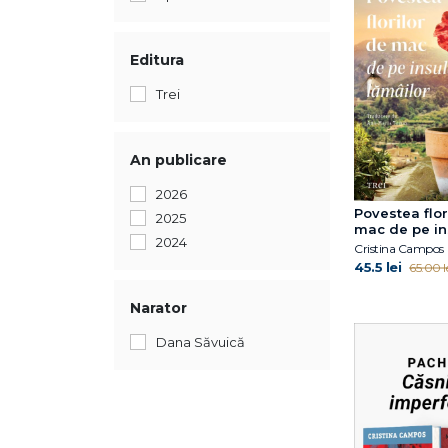
Editura
Trei
An publicare
2026
Povestea flor
2025
mac de pe in
2024
lămâilor
Cristina Campos
45.5 lei
65.00 l
Narator
Dana Săvuică