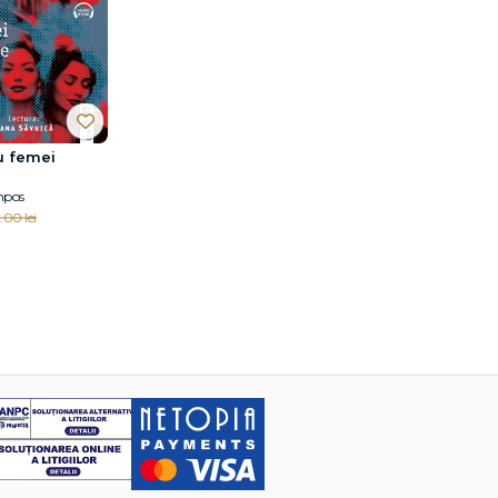
u femei
mpos
.00 lei