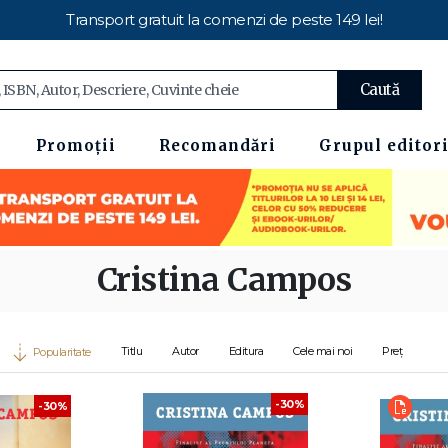
Transport gratuit la comenzi de peste 149 lei!
Caută
Promoții
Recomandări
Grupul editori
Cristina Campos
Titlu
Autor
Editura
Cele mai noi
Preț
Popularitate
-30%
-30%