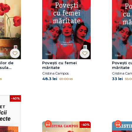
ilor de
Povești cu femei
Povești c
sula
măritate
măritate
Cristina Campos
Cristina Ca
48.3 lei
33 lei
ei
69.00 lei
55.0
-40%
-40%