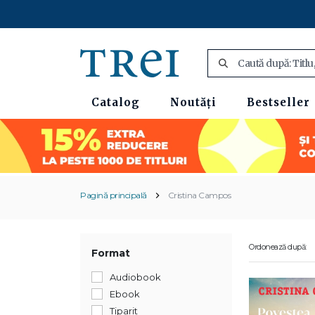
Catalog
Noutăți
Bestseller
Pagină principală
Cristina Campos
Ordonează după:
Format
Audiobook
Ebook
Tiparit