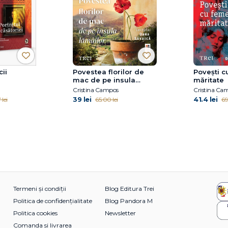
ii
Povestea florilor de
Povești c
mac de pe insula
măritate
lămâilor
Cristina Campos
Cristina Ca
39 lei
41.4 lei
 lei
65.00 lei
69
Termeni și condiții
Blog Editura Trei
Politica de confidențialitate
Blog Pandora M
Politica cookies
Newsletter
Comanda si livrarea