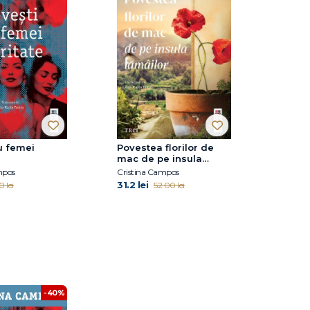
u femei
Povestea florilor de
mac de pe insula
lămâilor
mpos
Cristina Campos
31.2 lei
0 lei
52.00 lei
-40%