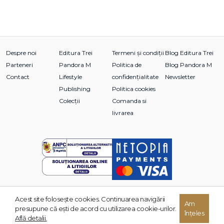
Despre noi
Editura Trei
Termeni și condiții
Blog Editura Trei
Parteneri
Pandora M
Politica de
Blog Pandora M
Contact
Lifestyle
confidențialitate
Newsletter
Publishing
Politica cookies
Colecții
Comanda si
livrarea
Acest site foloseşte cookies. Continuarea navigării
Am
© 2026 Grupul Editorial TREI. Toate drepturile rezervate.
presupune că eşti de acord cu utilizarea cookie-urilor.
înțeles
Dezvoltat de:
Află detalii.