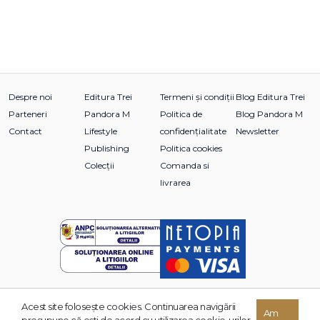
Despre noi
Editura Trei
Termeni și condiții
Blog Editura Trei
Parteneri
Pandora M
Politica de
Blog Pandora M
Contact
Lifestyle
confidențialitate
Newsletter
Publishing
Politica cookies
Colecții
Comanda si
livrarea
Acest site foloseşte cookies. Continuarea navigării
© 2026 Grupul Editorial TREI. Toate drepturile rezervate.
Am
presupune că eşti de acord cu utilizarea cookie-urilor.