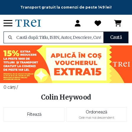
Transport gratuit la comenzi de peste 149 lei!
Caută
0 cărți /
Colin Heywood
Ordonează
Filtează
Cele mai noi descendent