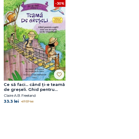
-30%
Ce să faci... când ți-e teamă
de greșeli. Ghid pentru
copiii care nu acceptă să fie
Claire A.B. Freeland
imperfecți
33.3 lei
47.57 lei