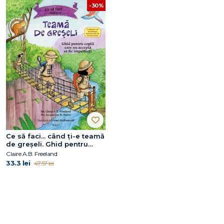
-30%
Ce să faci... când ți-e teamă
de greșeli. Ghid pentru
copiii care nu acceptă să fie
Claire A.B. Freeland
imperfecți
33.3 lei
47.57 lei