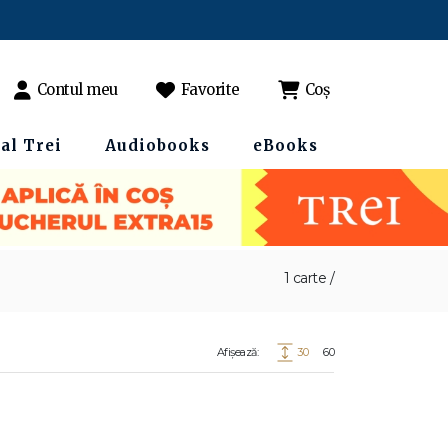
Contul meu
Favorite
Coș
al Trei
Audiobooks
eBooks
1 carte /
Afișează:
30
60