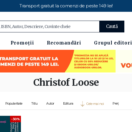
Transport gratuit la comenzi de peste 149 lei!
Caută
Promoții
Recomandări
Grupul editori
Christof Loose
Popularitate
Titlu
Autor
Editura
Preț
Cele mai noi
-30%