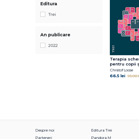
Editura
Trei
An publicare
2022
Terapia sch
pentru copii ș
adolescenți
Christof Loose
66.5 lei
95.00 l
Despre noi
Editura Trei
Parteneri
Pandora M