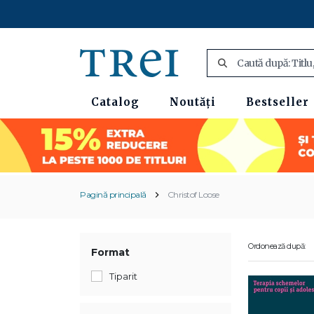
Catalog
Noutăți
Bestseller
Pagină principală
Christof Loose
Ordonează după:
Format
Tiparit