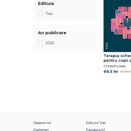
Editura
Trei
An publicare
2022
Terapia sch
pentru copii ș
adolescenți
Christof Loose
66.5 lei
95.00 l
Despre noi
Editura Trei
Parteneri
Pandora M