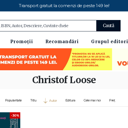
Transport gratuit la comenzi de peste 149 lei!
Caută
Promoții
Recomandări
Grupul editori
Christof Loose
Popularitate
Titlu
Editura
Cele mai noi
Preț
Autor
-30%