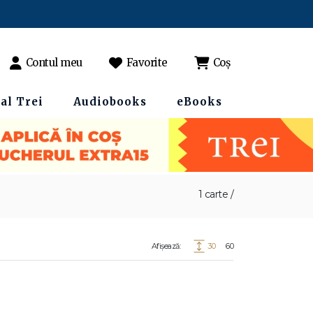
Contul meu
Favorite
Coș
al Trei
Audiobooks
eBooks
1 carte /
Afișează:
30
60