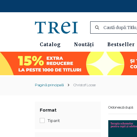
Catalog
Noutăți
Bestseller
Pagină principală
Christof Loose
Ordonează după:
Format
Tiparit