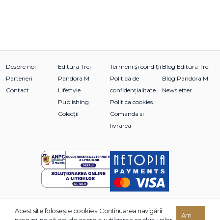
Despre noi
Editura Trei
Termeni și condiții
Blog Editura Trei
Parteneri
Pandora M
Politica de
Blog Pandora M
Contact
Lifestyle
confidențialitate
Newsletter
Publishing
Politica cookies
Colecții
Comanda si
livrarea
Acest site foloseşte cookies. Continuarea navigării
© 2026 Grupul Editorial TREI. Toate drepturile rezervate.
Am
presupune că eşti de acord cu utilizarea cookie-urilor.