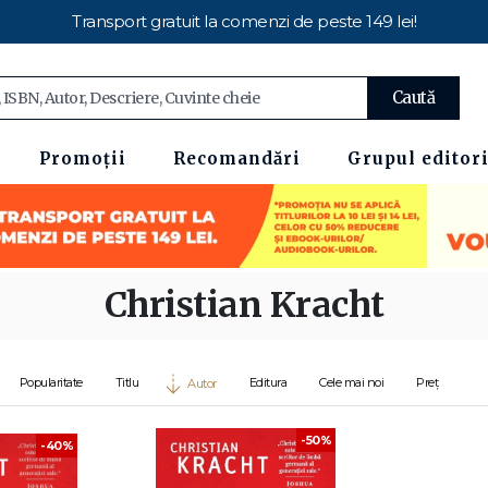
Transport gratuit la comenzi de peste 149 lei!
Caută
Promoții
Recomandări
Grupul editori
Christian Kracht
Popularitate
Titlu
Editura
Cele mai noi
Preț
Autor
-50%
-40%