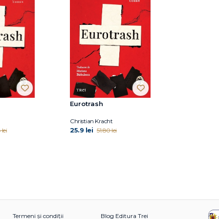
Eurotrash
Christian Kracht
25.9 lei
 lei
51.80 lei
Termeni și condiții
Blog Editura Trei