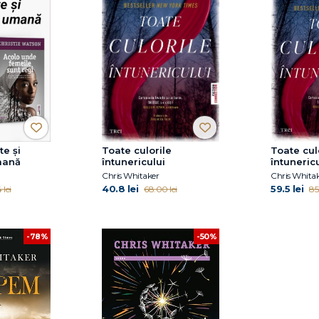
te și
Toate culorile
Toate cul
umană
întunericului
întuneric
Chris Whitaker
Chris Whita
40.8 lei
59.5 lei
 lei
68.00 lei
85
-78%
-50%