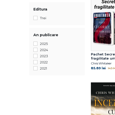
Editura
Trei
An publicare
2025
2024
Pachet Secre
2023
fragilitate 
2022
Chris Whitaker
85.89 lei
143.14
2021