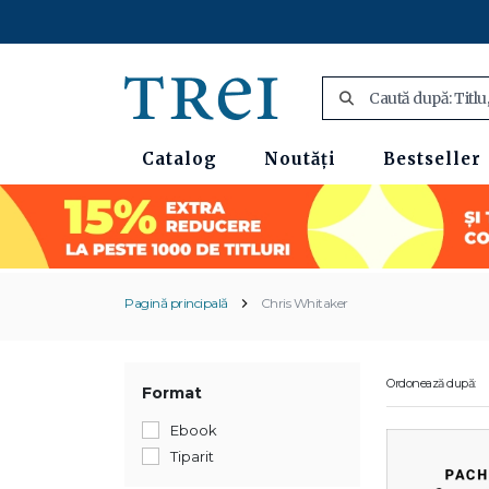
Catalog
Noutăți
Bestseller
Pagină principală
Chris Whitaker
Ordonează după:
Format
Ebook
Tiparit