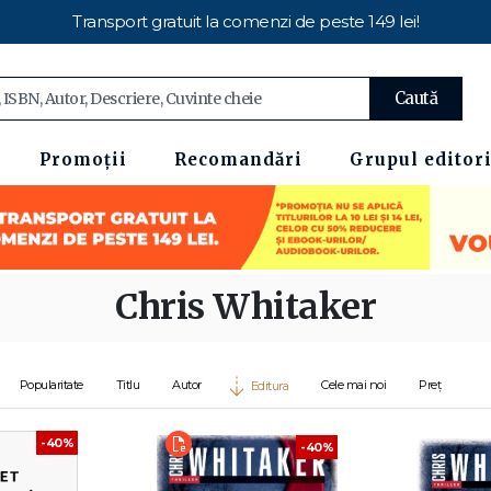
Transport gratuit la comenzi de peste 149 lei!
Caută
Promoții
Recomandări
Grupul editori
Chris Whitaker
Popularitate
Titlu
Autor
Cele mai noi
Preț
Editura
-40%
-40%