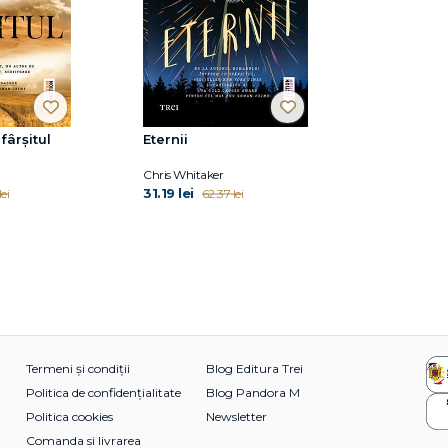
fârșitul
Eternii
Chris Whitaker
31.19 lei
ei
62.37 lei
Termeni și condiții
Blog Editura Trei
Politica de confidențialitate
Blog Pandora M
Politica cookies
Newsletter
Comanda si livrarea