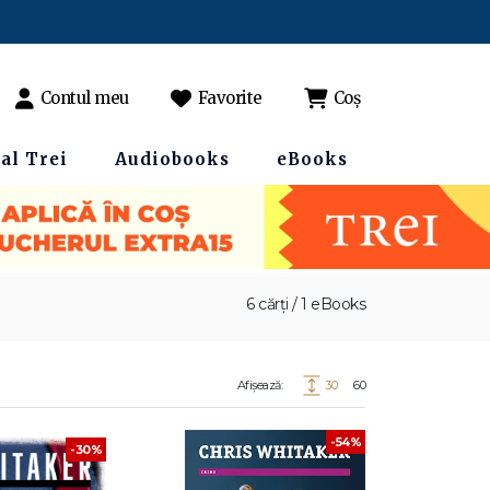
Contul meu
Favorite
Coș
al Trei
Audiobooks
eBooks
6 cărți / 1 eBooks
Afișează:
30
60
-54%
-30%