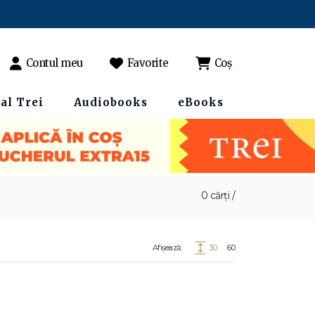
Contul meu
Favorite
Coș
al Trei
Audiobooks
eBooks
0 cărți /
Afișează:
30
60