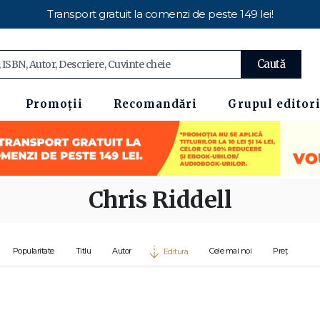
Transport gratuit la comenzi de peste 149 lei!
Caută
Promoții
Recomandări
Grupul editori
Chris Riddell
Popularitate
Titlu
Autor
Cele mai noi
Preț
Editura