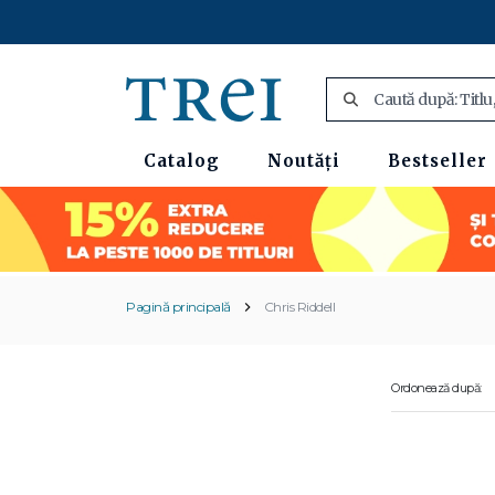
Catalog
Noutăți
Bestseller
Pagină principală
Chris Riddell
Ordonează după: