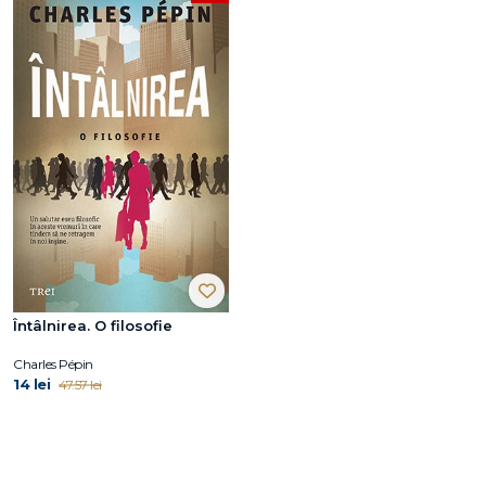
Întâlnirea. O filosofie
Charles Pépin
14 lei
47.57 lei