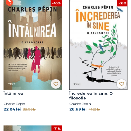
-40%
-35%
Întâlnirea
Încrederea în sine. O
filosofie
Charles Pépin
Charles Pépin
22.84 lei
26.69 lei
38.06 lei
41.23 lei
-71%