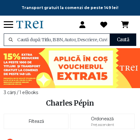
Transport gratuit la comenzi de peste 149 lei!
Caută
3 cărți / 1 eBooks
Charles Pépin
Ordonează
Filtează
Preț ascendent