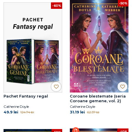
-50%
-60%
Pachet Fantasy regal
Coroane blestemate (seria
Coroane gemene, vol. 2)
Catherine Doyle
Catherine Doyle
49.9 lei
31.19 lei
124.74 lei
62.37 lei
-40%