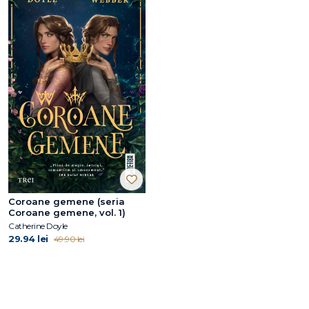
Coroane gemene (seria
Coroane gemene, vol. 1)
Catherine Doyle
29.94 lei
49.90 lei