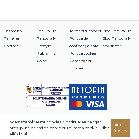
Despre noi
Editura Trei
Termeni și condiții
Blog Editura Trei
Parteneri
Pandora M
Politica de
Blog Pandora M
Contact
Lifestyle
confidențialitate
Newsletter
Publishing
Politica cookies
Colecții
Comanda si
livrarea
Acest site foloseşte cookies. Continuarea navigării
© 2026 Grupul Editorial TREI. Toate drepturile rezervate.
Am
presupune că eşti de acord cu utilizarea cookie-urilor.
înțeles
Dezvoltat de:
Află detalii.