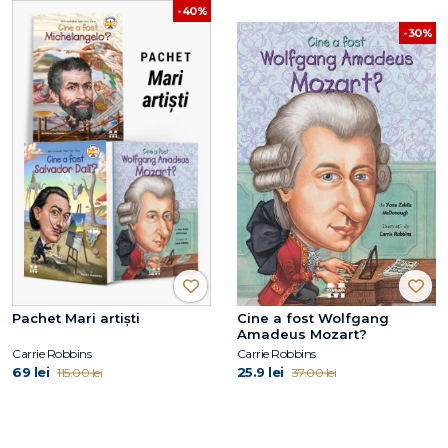
-40%
-30%
Pachet Mari artiști
Cine a fost Wolfgang
Amadeus Mozart?
Carrie Robbins
Carrie Robbins
69 lei
25.9 lei
115.00 lei
37.00 lei