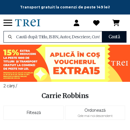
Transport gratuit la comenzi de peste 149 lei!
Caută
2 cărți /
Carrie Robbins
Ordonează
Filtează
Cele mai noi descendent