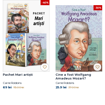
-40%
-30%
Pachet Mari artiști
Cine a fost Wolfgang
Amadeus Mozart?
Carrie Robbins
Carrie Robbins
69 lei
25.9 lei
115.00 lei
37.00 lei