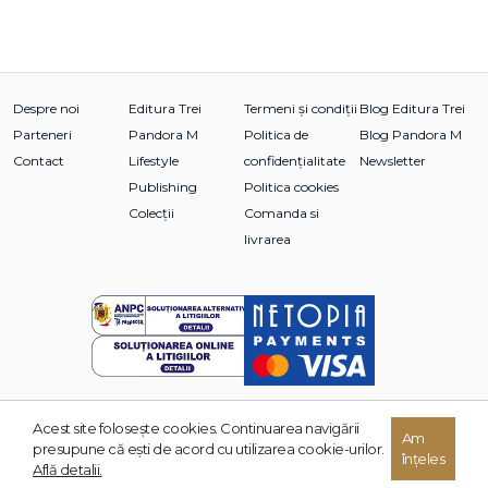
Despre noi
Editura Trei
Termeni și condiții
Blog Editura Trei
Parteneri
Pandora M
Politica de
Blog Pandora M
Contact
Lifestyle
confidențialitate
Newsletter
Publishing
Politica cookies
Colecții
Comanda si
livrarea
Acest site foloseşte cookies. Continuarea navigării
© 2026 Grupul Editorial TREI. Toate drepturile rezervate.
Am
presupune că eşti de acord cu utilizarea cookie-urilor.
înțeles
Dezvoltat de:
Află detalii.