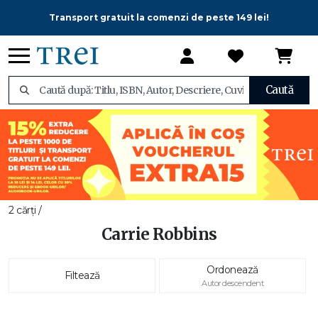
Transport gratuit la comenzi de peste 149 lei!
Caută
2 cărți /
Carrie Robbins
Ordonează
Filtează
Autor descendent