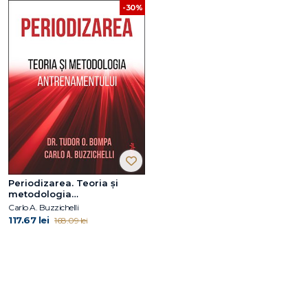
-30%
Periodizarea. Teoria și
metodologia
antrenamentului
Carlo A. Buzzichelli
117.67 lei
168.09 lei