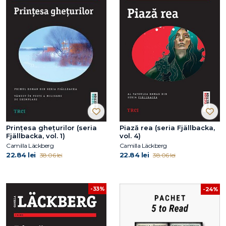
Prinţesa gheţurilor (seria
Piază rea (seria Fjällbacka,
Fjällbacka, vol. 1)
vol. 4)
Camilla Läckberg
Camilla Läckberg
22.84 lei
22.84 lei
38.06 lei
38.06 lei
-33%
-24%