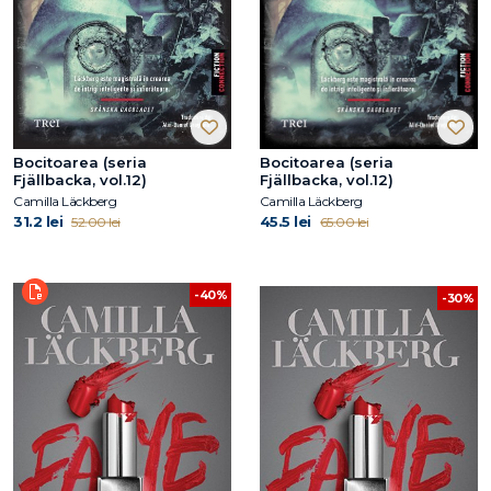
Bocitoarea (seria
Bocitoarea (seria
Fjällbacka, vol.12)
Fjällbacka, vol.12)
Camilla Läckberg
Camilla Läckberg
31.2 lei
45.5 lei
52.00 lei
65.00 lei
-40%
-30%