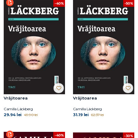
-40%
-50%
Vrăjitoarea
Vrăjitoarea
Camilla Läckberg
Camilla Läckberg
29.94 lei
31.19 lei
49.90 lei
62.37 lei
-40%
-30%