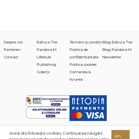
Despre noi
Editura Trei
Termeni și condiții
Blog Editura Trei
Parteneri
Pandora M
Politica de
Blog Pandora M
Contact
Lifestyle
confidențialitate
Newsletter
Publishing
Politica cookies
Colecții
Comanda si
livrarea
Acest site foloseşte cookies. Continuarea navigării
© 2026 Grupul Editorial TREI. Toate drepturile rezervate.
Am
presupune că eşti de acord cu utilizarea cookie-urilor.