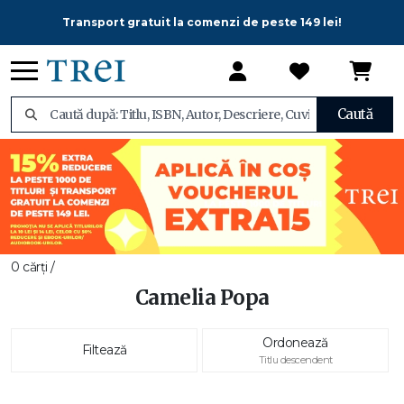
Transport gratuit la comenzi de peste 149 lei!
Caută
0 cărți /
Camelia Popa
Ordonează
Filtează
Titlu descendent