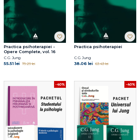
Practica psihoterapiei -
Practica psihoterapiei
Opere Complete, vol. 16
C.G. Jung
C.G. Jung
55.51 lei
38.06 lei
79.29 lei
63.43 lei
-40%
-40%