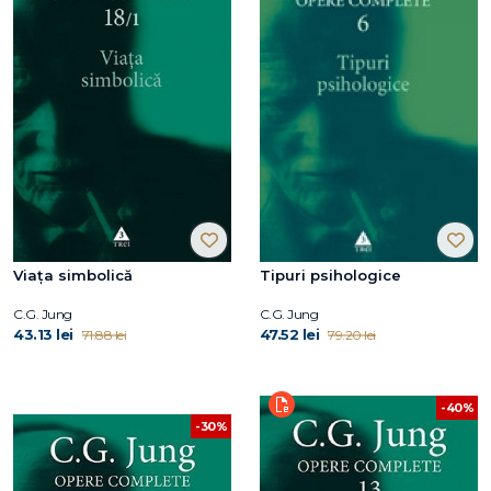
Viaţa simbolică
Tipuri psihologice
C.G. Jung
C.G. Jung
43.13 lei
47.52 lei
71.88 lei
79.20 lei
-40%
-30%