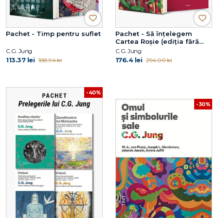
Pachet - Timp pentru suflet
Pachet - Să înțelegem
Cartea Roșie (ediția fără
ilustrații)
C.G. Jung
C.G. Jung
113.37 lei
176.4 lei
188.94 lei
294.00 lei
-40%
-30%