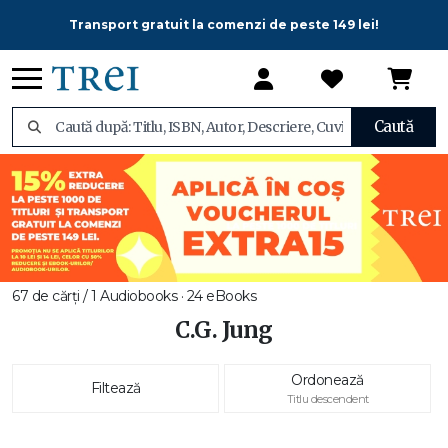
Transport gratuit la comenzi de peste 149 lei!
Caută
67 de cărți / 1 Audiobooks · 24 eBooks
C.G. Jung
Ordonează
Filtează
Titlu descendent