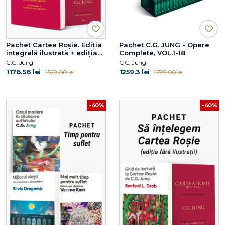
Pachet Cartea Roșie. Ediția
Pachet C.G. JUNG - Opere
integrală ilustrată + ediția
Complete, VOL.1-18
fără ilustrații
C.G. Jung
C.G. Jung
1176.56 lei
1259.3 lei
1,528.00 lei
1,799.00 lei
-40%
-40%