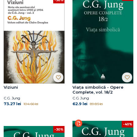
-30%
Viziuni
Viaţa simbolică - Opere
Complete, vol. 18/2
C.G. Jung
C.G. Jung
73.27 lei
62.9 lei
104.66 lei
89.85 lei
-40%
-30%