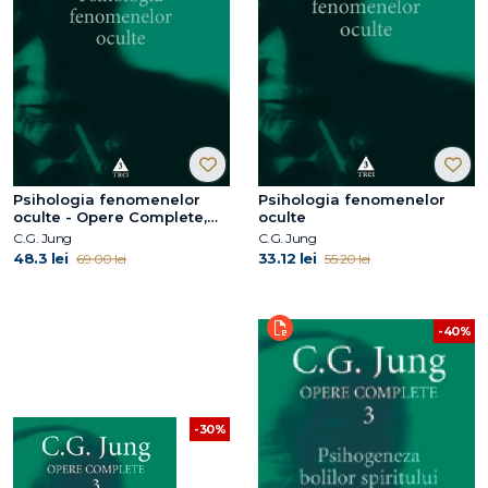
Psihologia fenomenelor
Psihologia fenomenelor
oculte - Opere Complete,
oculte
vol. 1
C.G. Jung
C.G. Jung
48.3 lei
33.12 lei
69.00 lei
55.20 lei
-40%
-30%