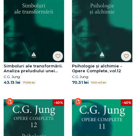
Simboluri ale transformării.
Psihologie și alchimie -
Analiza preludiului unei
Opere Complete, vol.12
schizofrenii
C.G. Jung
C.G. Jung
43.13 lei
70.31 lei
71.88 lei
100.43 lei
-40%
-40%