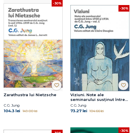
-30%
-30%
Zarathustra lui Nietzsche
Viziuni. Note ale
seminarului susţinut între
1930 și 1934 de C.G. Jung –
C.G. Jung
C.G. Jung
vol. 1
104.3 lei
73.27 lei
149.00 lei
104.66 lei
-30%