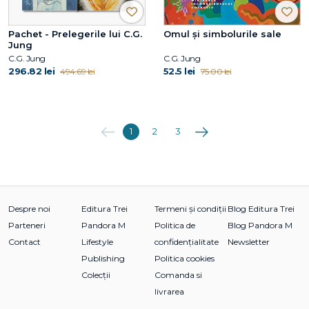
Pachet - Prelegerile lui C.G.
Omul și simbolurile sale
Jung
C.G. Jung
C.G. Jung
296.82 lei
52.5 lei
494.69 lei
75.00 lei
Anterioara
Următoarea
1
2
3
Despre noi
Editura Trei
Termeni și condiții
Blog Editura Trei
Parteneri
Pandora M
Politica de
Blog Pandora M
Contact
Lifestyle
confidențialitate
Newsletter
Publishing
Politica cookies
Colecții
Comanda si
livrarea