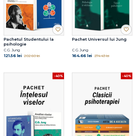
Pachetul Studentului la
Pachet Universul lui Jung
psihologie
C.G. Jung
C.G. Jung
121.56 lei
164.66 lei
202.60 lei
274.43 lei
-40%
-40%