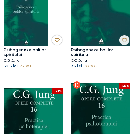
Psihogeneza bolilor
Psihogeneza bolilor
spiritului
spiritului
C.G. Jung
C.G. Jung
52.5 lei
36 lei
75.00 lei
60.00 lei
-40%
-30%