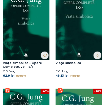
Viaţa simbolică - Opere
Viaţa simbolică
Complete, vol. 18/1
C.G. Jung
C.G. Jung
62.9 lei
43.13 lei
89.85 lei
71.88 lei
-40%
-40%