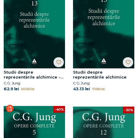
Studii despre
Studii despre
reprezentările alchimice -
reprezentările alchimice
Opere Complete, vol. 13
C.G. Jung
C.G. Jung
62.9 lei
43.13 lei
89.85 lei
71.88 lei
-40%
-30%