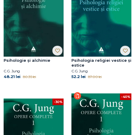
Psihologie și alchimie
Psihologia religiei vestice şi
estice
C.G. Jung
C.G. Jung
48.21 lei
52.2 lei
80.35 lei
87.00 lei
-40%
-30%