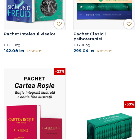
Pachet Înțelesul viselor
Pachet Clasicii
psihoterapiei
C.G. Jung
C.G. Jung
142.08 lei
299.04 lei
236.80 lei
498.39 lei
-23%
-30%