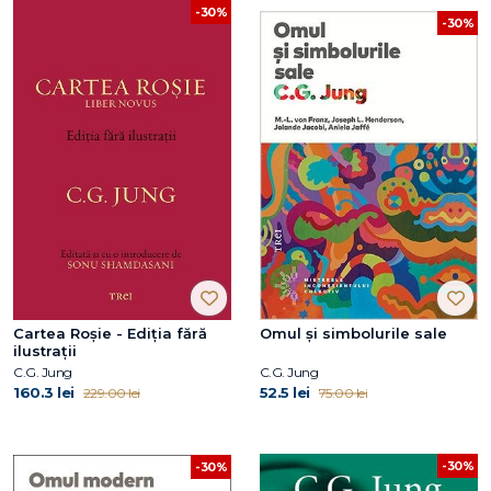
-30%
-30%
Cartea Roșie - Ediția fără
Omul și simbolurile sale
ilustrații
C.G. Jung
C.G. Jung
160.3 lei
52.5 lei
229.00 lei
75.00 lei
-30%
-30%