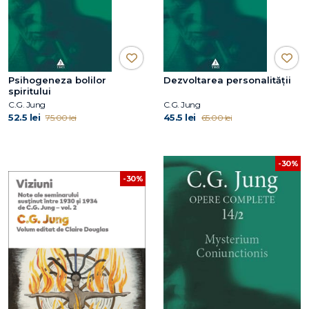
Psihogeneza bolilor
Dezvoltarea personalităţii
spiritului
C.G. Jung
C.G. Jung
52.5 lei
45.5 lei
75.00 lei
65.00 lei
-30%
-30%