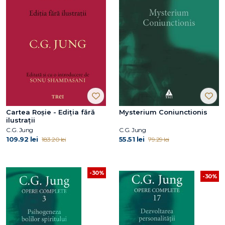
Cartea Roșie - Ediția fără
Mysterium Coniunctionis
ilustrații
C.G. Jung
C.G. Jung
109.92 lei
55.51 lei
183.20 lei
79.29 lei
-30%
-30%