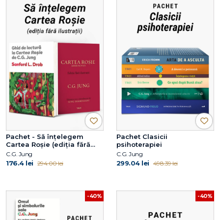
Pachet - Să înțelegem
Pachet Clasicii
Cartea Roșie (ediția fără
psihoterapiei
ilustrații)
C.G. Jung
C.G. Jung
176.4 lei
299.04 lei
294.00 lei
498.39 lei
-40%
-40%