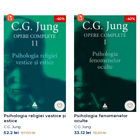
-40%
-40%
Psihologia religiei vestice şi
Psihologia fenomenelor
estice
oculte
C.G. Jung
C.G. Jung
52.2 lei
33.12 lei
87.00 lei
55.20 lei