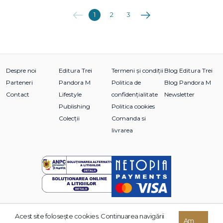
Anterioara
Următoarea
1
2
3
Despre noi
Editura Trei
Termeni și condiții
Blog Editura Trei
Parteneri
Pandora M
Politica de
Blog Pandora M
Contact
Lifestyle
confidențialitate
Newsletter
Publishing
Politica cookies
Colecții
Comanda si
livrarea
Acest site foloseşte cookies. Continuarea navigării
Am
© 2026 Grupul Editorial TREI. Toate drepturile rezervate.