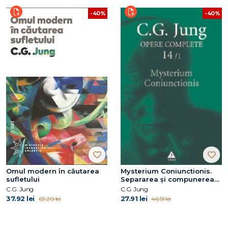
-40%
-40%
Omul modern în căutarea
Mysterium Coniunctionis.
sufletului
Separarea şi compunerea
contrariilor psihice în
C.G. Jung
C.G. Jung
alchimie
37.92 lei
27.91 lei
63.20 lei
46.51 lei