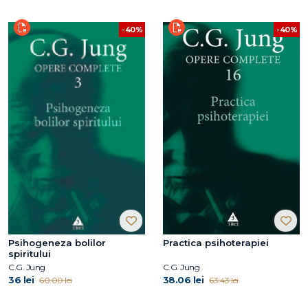
-40%
-40%
Psihogeneza bolilor
Practica psihoterapiei
spiritului
C.G. Jung
C.G. Jung
36 lei
38.06 lei
60.00 lei
63.43 lei