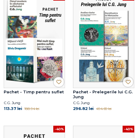
Pachet - Timp pentru suflet
Pachet - Prelegerile lui C.G.
Jung
C.G. Jung
C.G. Jung
113.37 lei
296.82 lei
188.94 lei
494.69 lei
-40%
-40%