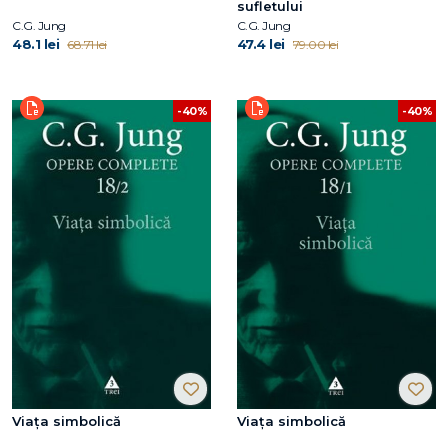
sufletului
C.G. Jung
C.G. Jung
48.1 lei
47.4 lei
68.71 lei
79.00 lei
-40%
-40%
Viaţa simbolică
Viaţa simbolică