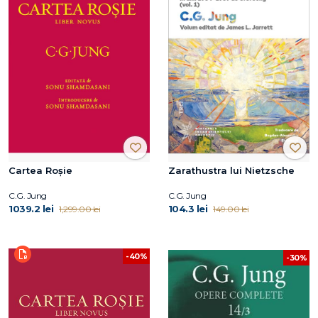
Cartea Roșie
Zarathustra lui Nietzsche
C.G. Jung
C.G. Jung
1039.2 lei
104.3 lei
1,299.00 lei
149.00 lei
-40%
-30%