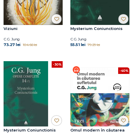
Viziuni
Mysterium Coniunctionis
C.G. Jung
C.G. Jung
73.27 lei
55.51 lei
104.66 lei
79.29 lei
-30%
-40%
Mysterium Coniunctionis
Omul modern în căutarea