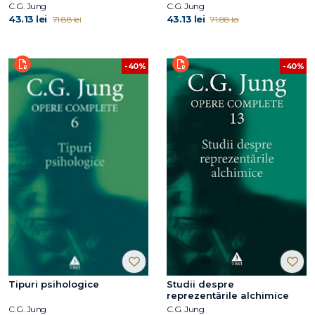
C.G. Jung
C.G. Jung
43.13 lei
43.13 lei
71.88 lei
71.88 lei
-40%
-40%
Tipuri psihologice
Studii despre
reprezentările alchimice
C.G. Jung
C.G. Jung