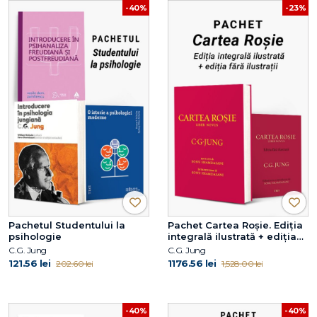
-40%
-23%
Pachetul Studentului la
Pachet Cartea Roșie. Ediția
psihologie
integrală ilustrată + ediția
fără ilustrații
C.G. Jung
C.G. Jung
121.56 lei
1176.56 lei
202.60 lei
1,528.00 lei
-40%
-40%