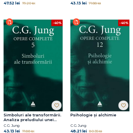
47.52 lei
43.13 lei
79.20 lei
71.88 lei
-40%
-40%
Simboluri ale transformării.
Psihologie și alchimie
Analiza preludiului unei
schizofrenii
C.G. Jung
C.G. Jung
43.13 lei
48.21 lei
71.88 lei
80.35 lei