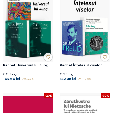
Pachet Universul lui Jung
Pachet Înțelesul viselor
C.G. Jung
C.G. Jung
164.66 lei
142.08 lei
274.43 lei
236.80 lei
-20%
-30%