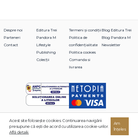
Despre noi
Editura Trei
Termeni și condiții
Blog Editura Trei
Parteneri
Pandora M
Politica de
Blog Pandora M
Contact
Lifestyle
confidențialitate
Newsletter
Publishing
Politica cookies
Colecții
Comanda si
livrarea
Acest site foloseşte cookies. Continuarea navigării
© 2026 Grupul Editorial TREI. Toate drepturile rezervate.
Am
presupune că eşti de acord cu utilizarea cookie-urilor.
înțeles
Dezvoltat de:
Află detalii.