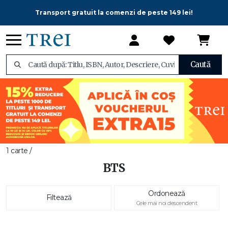
Transport gratuit la comenzi de peste 149 lei!
Caută
1 carte /
BTS
Ordonează
Filtează
Cele mai noi descendent