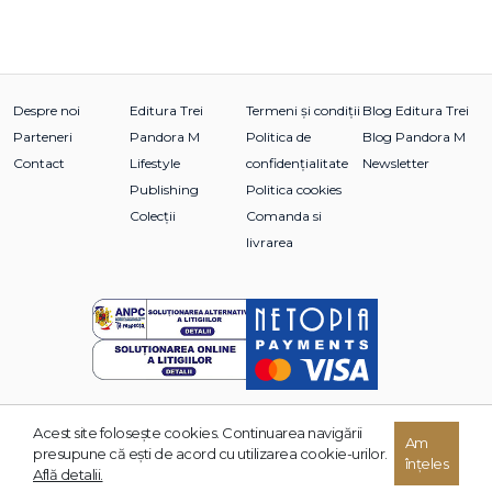
Despre noi
Editura Trei
Termeni și condiții
Blog Editura Trei
Parteneri
Pandora M
Politica de
Blog Pandora M
Contact
Lifestyle
confidențialitate
Newsletter
Publishing
Politica cookies
Colecții
Comanda si
livrarea
Acest site foloseşte cookies. Continuarea navigării
© 2026 Grupul Editorial TREI. Toate drepturile rezervate.
Am
presupune că eşti de acord cu utilizarea cookie-urilor.
înțeles
Dezvoltat de:
Află detalii.