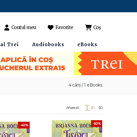
Contul meu
Favorite
Coș
al Trei
Audiobooks
eBooks
4 cărți / 1 eBooks
Afișează:
30
60
-50%
-40%