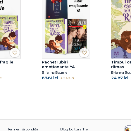
fragile
Pachet Iubiri
Timpul c
emoționante YA
rămas
Brianna Bourne
Brianna Bou
87.81 lei
24.87 lei
ei
162.60 lei
Termeni și condiții
Blog Editura Trei