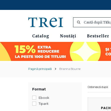
Catalog
Noutăți
Bestseller
Pagină principală
Brianna Bourne
Ordonează după:
Format
Ebook
Tiparit