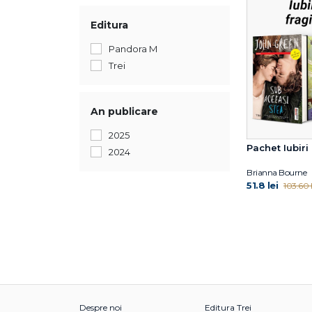
Editura
Pandora M
Trei
An publicare
2025
Pachet Iubiri 
2024
Brianna Bourne
51.8 lei
103.60 l
Despre noi
Editura Trei