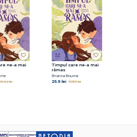
are ne-a mai
Timpul care ne-a mai
rămas
rne
Brianna Bourne
25.9 lei
41.44 lei
51.80 lei