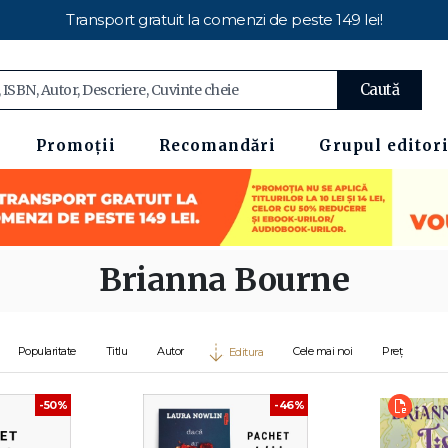
Transport gratuit la comenzi de peste 149 lei!
Caută
Promoții
Recomandări
Grupul editori
Brianna Bourne
Popularitate
Titlu
Autor
Cele mai noi
Preț
Editura
-50%
-46%