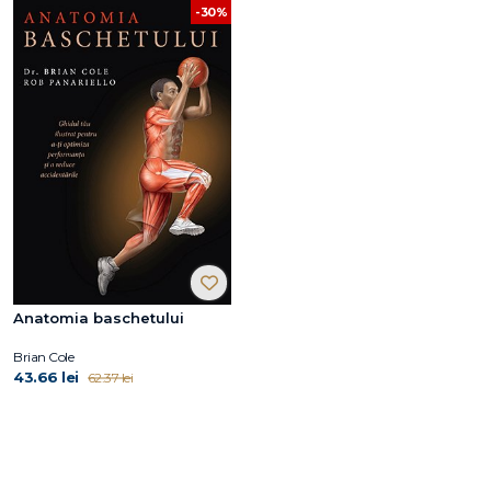
-30%
Anatomia baschetului
Brian Cole
43.66 lei
62.37 lei