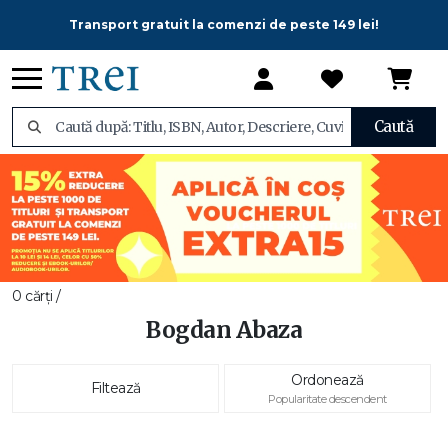
Transport gratuit la comenzi de peste 149 lei!
Caută
0 cărți /
Bogdan Abaza
Ordonează
Filtează
Popularitate descendent