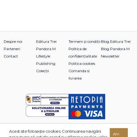
Despre noi
Editura Trei
Termeni și condiții
Blog Editura Trei
Parteneri
Pandora M
Politica de
Blog Pandora M
Contact
Lifestyle
confidențialitate
Newsletter
Publishing
Politica cookies
Colecții
Comanda si
livrarea
Acest site foloseşte cookies. Continuarea navigării
© 2026 Grupul Editorial TREI. Toate drepturile rezervate.
Am
presupune că eşti de acord cu utilizarea cookie-urilor.