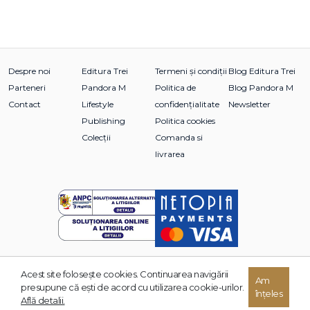
Despre noi
Editura Trei
Termeni și condiții
Blog Editura Trei
Parteneri
Pandora M
Politica de
Blog Pandora M
Contact
Lifestyle
confidențialitate
Newsletter
Publishing
Politica cookies
Colecții
Comanda si
livrarea
Acest site foloseşte cookies. Continuarea navigării
© 2026 Grupul Editorial TREI. Toate drepturile rezervate.
Am
presupune că eşti de acord cu utilizarea cookie-urilor.
înțeles
Dezvoltat de:
Află detalii.