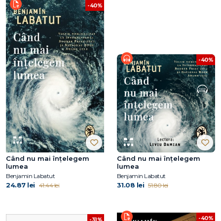
-40%
-40%
Când nu mai înțelegem
Când nu mai înțelegem
lumea
lumea
Benjamin Labatut
Benjamin Labatut
24.87 lei
31.08 lei
41.44 lei
51.80 lei
-40%
-31%