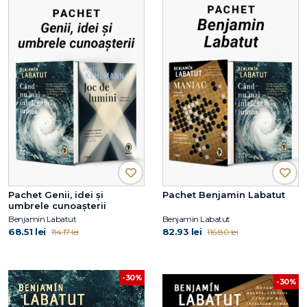
Pachet Genii, idei și
Pachet Benjamin Labatut
umbrele cunoașterii
Benjamin Labatut
Benjamin Labatut
68.51 lei
82.93 lei
114.17 lei
116.80 lei
-30%
-30%