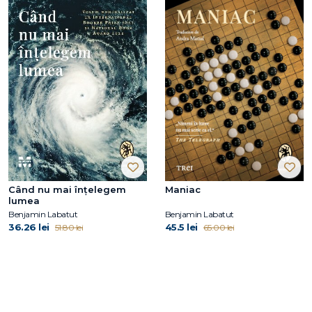
Când nu mai înțelegem
Maniac
lumea
Benjamin Labatut
Benjamin Labatut
36.26 lei
45.5 lei
51.80 lei
65.00 lei