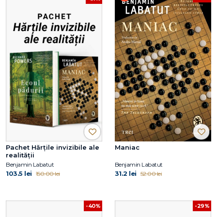
Pachet Hărțile invizibile ale
Maniac
realității
Benjamin Labatut
Benjamin Labatut
103.5 lei
31.2 lei
150.00 lei
52.00 lei
-40%
-29%