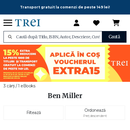
Transport gratuit la comenzi de peste 149 lei!
Caută
3 cărți / 1 eBooks
Ben Miller
Ordonează
Filtează
Preț descendent