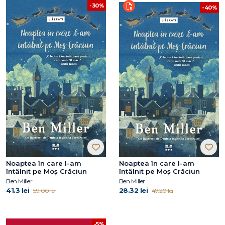
-30%
-40%
Noaptea în care l-am
Noaptea în care l-am
întâlnit pe Moș Crăciun
întâlnit pe Moș Crăciun
Ben Miller
Ben Miller
41.3 lei
28.32 lei
59.00 lei
47.20 lei
-5%