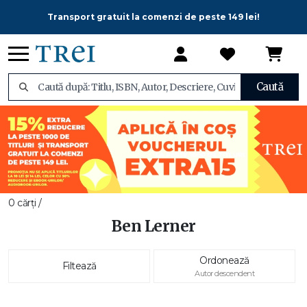
Transport gratuit la comenzi de peste 149 lei!
Caută
0 cărți /
Ben Lerner
Ordonează
Filtează
Autor descendent