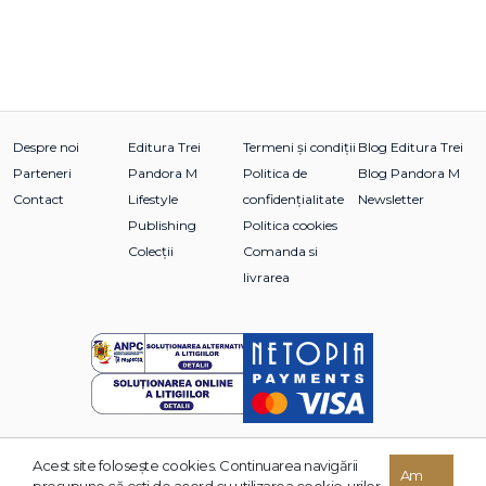
Despre noi
Editura Trei
Termeni și condiții
Blog Editura Trei
Parteneri
Pandora M
Politica de
Blog Pandora M
Contact
Lifestyle
confidențialitate
Newsletter
Publishing
Politica cookies
Colecții
Comanda si
livrarea
Acest site foloseşte cookies. Continuarea navigării
© 2026 Grupul Editorial TREI. Toate drepturile rezervate.
Am
presupune că eşti de acord cu utilizarea cookie-urilor.