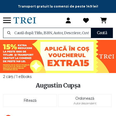
Transport gratuit la comenzi de peste 149 lei!
Caută
2 cărți / 1 eBooks
Augustin Cupşa
Ordonează
Filtează
Autor descendent