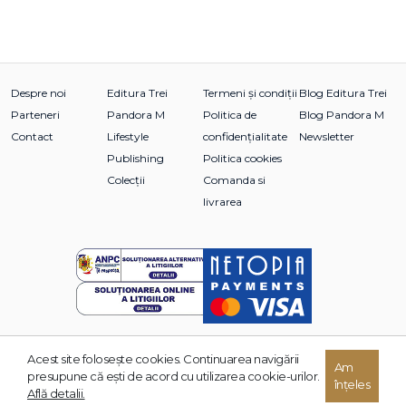
Despre noi
Editura Trei
Termeni și condiții
Blog Editura Trei
Parteneri
Pandora M
Politica de
Blog Pandora M
Contact
Lifestyle
confidențialitate
Newsletter
Publishing
Politica cookies
Colecții
Comanda si
livrarea
Acest site foloseşte cookies. Continuarea navigării
© 2026 Grupul Editorial TREI. Toate drepturile rezervate.
Am
presupune că eşti de acord cu utilizarea cookie-urilor.
înțeles
Dezvoltat de:
Află detalii.