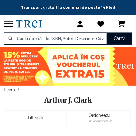
Transport gratuit la comenzi de peste 149 lei!
Caută
1 carte /
Arthur J. Clark
Ordonează
Filtează
Titlu descendent