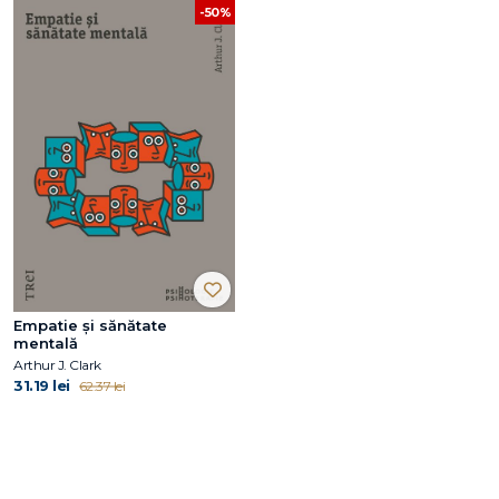
-50%
Empatie și sănătate
mentală
Arthur J. Clark
31.19 lei
62.37 lei