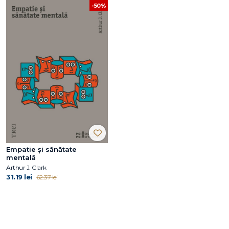
-50%
Empatie și sănătate
mentală
Arthur J. Clark
31.19 lei
62.37 lei