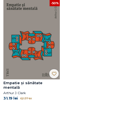
-50%
Empatie și sănătate
mentală
Arthur J. Clark
31.19 lei
62.37 lei