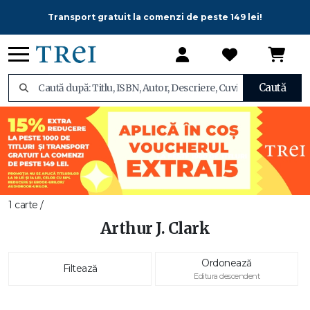
Transport gratuit la comenzi de peste 149 lei!
Caută
1 carte /
Arthur J. Clark
Ordonează
Filtează
Editura descendent