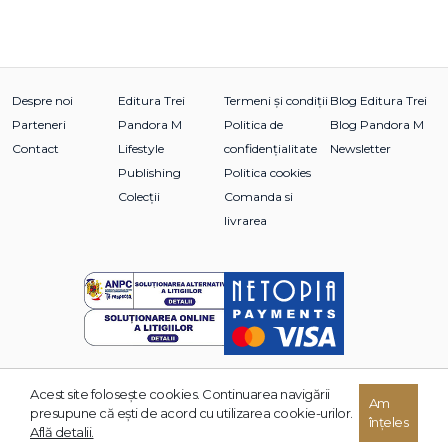
Despre noi
Editura Trei
Termeni și condiții
Blog Editura Trei
Parteneri
Pandora M
Politica de
Blog Pandora M
Contact
Lifestyle
confidențialitate
Newsletter
Publishing
Politica cookies
Colecții
Comanda si
livrarea
Acest site foloseşte cookies. Continuarea navigării
© 2026 Grupul Editorial TREI. Toate drepturile rezervate.
Am
presupune că eşti de acord cu utilizarea cookie-urilor.
înțeles
Dezvoltat de:
Află detalii.