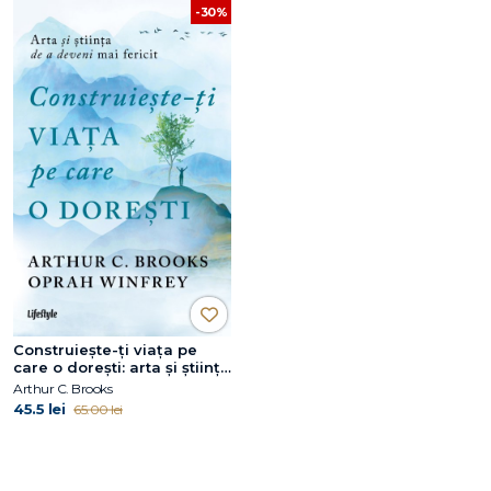
-30%
Construiește-ți viața pe
care o dorești: arta și știința
de a deveni mai fericit
Arthur C. Brooks
45.5 lei
65.00 lei