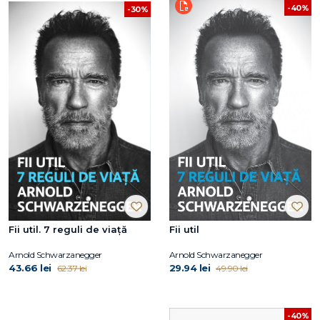
-40%
-30%
Fii util. 7 reguli de viață
Fii util
Arnold Schwarzanegger
Arnold Schwarzanegger
43.66 lei
29.94 lei
62.37 lei
49.90 lei
-40%