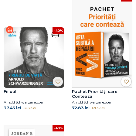
-40%
Fii util
Pachet Priorități care
Contează
Arnold Schwarzanegger
Arnold Schwarzanegger
37.43 lei
72.83 lei
62.37 lei
121.37 lei
-40%